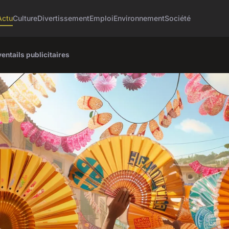
Actu
Culture
Divertissement
Emploi
Environnement
Société
entails publicitaires