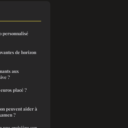
o personnalisé
ovantes de horizon
nants aux
ive ?
euros placé ?
ion peuvent aider à
examen ?
 une croisière sur