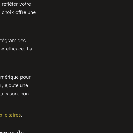
refléter votre
 choix offre une
ntégrant des
le
efficace. La
.
numérique pour
i, ajoute une
ails sont non
licitaires
.
agnes de