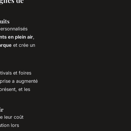
uits
ersonnalisés
s en plein air
,
marque
et crée un
ivals et foires
eprise a augmenté
résent, et les
ir
e leur coût
tion lors