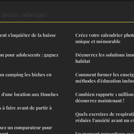
a même rubrique
ment s'inquiéter de la baisse
Créez votre calendrier phot
unique et mémorable
on pour adolescents : gagnez
Découvrez les solutions inn
habitat
au camping les biches en
Comment former les enseig
méthodes d'éducation inclus
 d'une location aux Houches
Combien rapporte 1 million 
découvrez maintenant !
s à faire avant de partir à
Quels exercices de respirat
réduire l'anxiété avant un 
ilisez un comparateur pour
ment
Un moment romantique avec