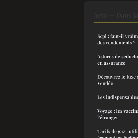
Actu — Dans l
Scpi : faut-il vrai
des rendements ?
Astuces de séducti
en assurance
Découvrez le luxe 
Vendée
Les indispensables
Voyage : les vaccin
l'étranger
Tarifs de gaz : ut
économiser facile