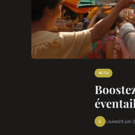
ACTU
Boostez
éventai
L
Louise
28 juin 