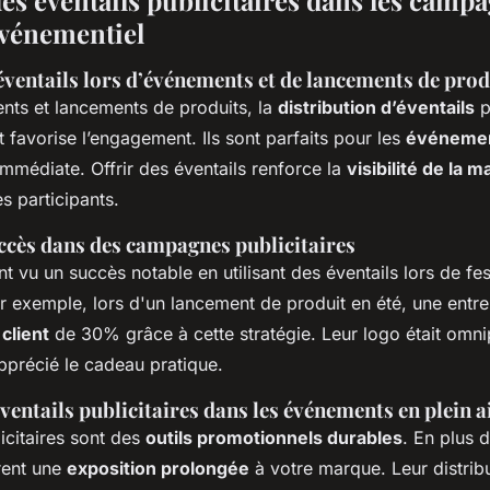
vénementiel
éventails lors d’événements et de lancements de prod
nts et lancements de produits, la
distribution d’éventails
p
et favorise l’engagement. Ils sont parfaits pour les
événement
t immédiate. Offrir des éventails renforce la
visibilité de la 
es participants.
ccès dans des campagnes publicitaires
t vu un succès notable en utilisant des éventails lors de fest
 exemple, lors d'un lancement de produit en été, une entr
client
de 30% grâce à cette stratégie. Leur logo était omnip
apprécié le cadeau pratique.
ventails publicitaires dans les événements en plein a
icitaires sont des
outils promotionnels durables
. En plus d
frent une
exposition prolongée
à votre marque. Leur distribu