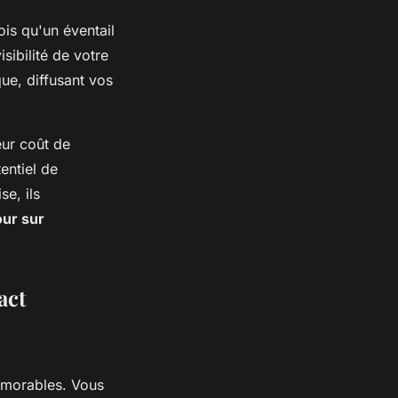
ois qu'un éventail
sibilité de votre
ue, diffusant vos
eur coût de
entiel de
e, ils
our sur
act
émorables. Vous